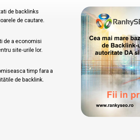
tati de backlinks
toarele de cautare.
ati de a economisi
tru site-urile lor.
nomiseasca timp fara a
tătile de backlink.