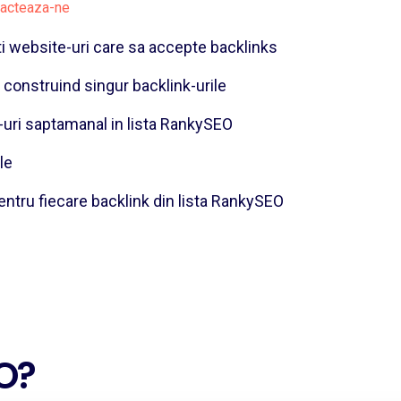
acteaza-ne
i website-uri care sa accepte backlinks
nstruind singur backlink-urile
i saptamanal in lista RankySEO
le
tru fiecare backlink din lista RankySEO
O?