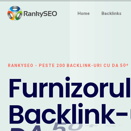
Home
Backlinks
R
A
N
K
Y
S
E
O
-
P
E
S
T
E
2
0
0
B
A
C
K
L
I
N
K
-
U
R
I
C
U
D
A
5
0
+
F
u
r
n
i
z
o
r
u
l
B
a
c
k
l
i
n
k
-