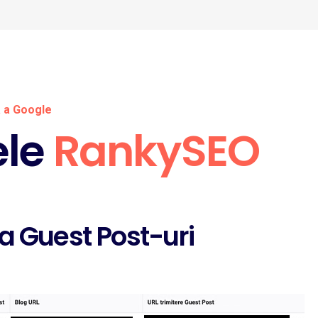
a a Google
ele
RankySEO
ta Guest Post-uri