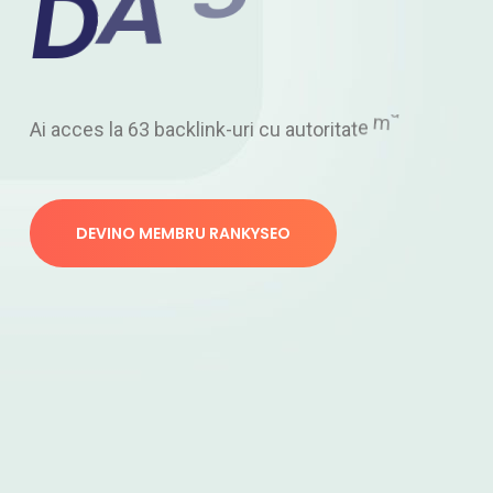
D
A
5
0
+
s
i
A
i
a
c
c
e
s
l
a
6
3
b
a
c
k
l
i
n
k
-
u
r
i
c
u
a
u
t
o
r
i
t
a
t
e
m
a
r
e
s
i
g
h
i
d
u
DEVINO MEMBRU RANKYSEO