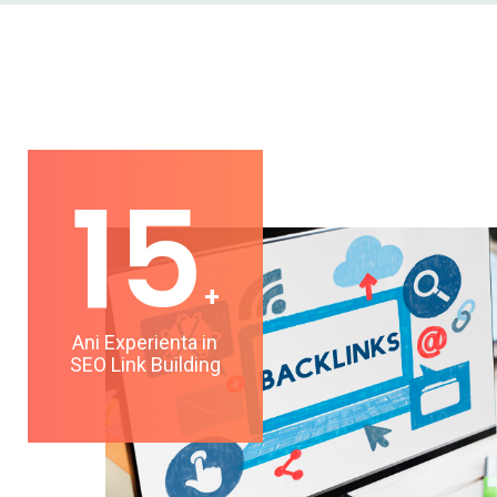
15
+
Ani Experienta in
SEO Link Building