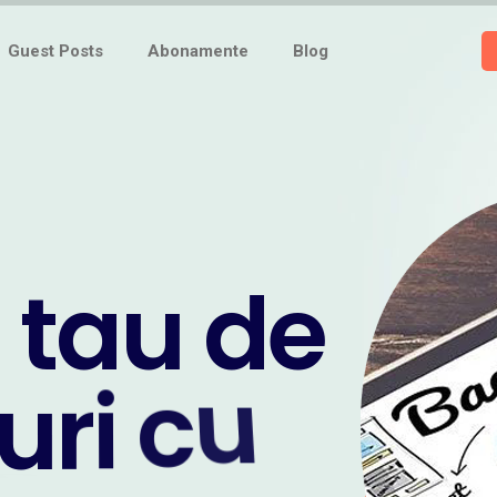
Guest Posts
Abonamente
Blog
t
a
u
d
e
u
r
i
c
u