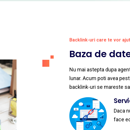
Backlink-uri care te vor aju
Baza de dat
Nu mai astepta dupa agenti
lunar. Acum poti avea peste
backlink-uri se mareste s
Serv
Daca nu
face e